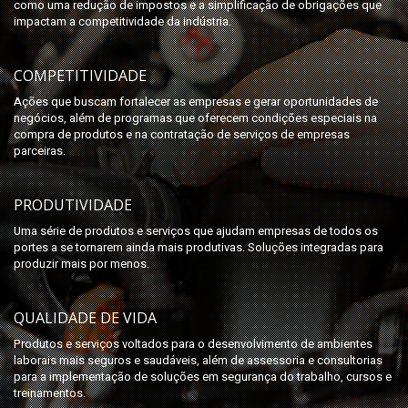
como uma redução de impostos e a simplificação de obrigações que
impactam a competitividade da indústria.
COMPETITIVIDADE
Ações que buscam fortalecer as empresas e gerar oportunidades de
negócios, além de programas que oferecem condições especiais na
compra de produtos e na contratação de serviços de empresas
parceiras.
PRODUTIVIDADE
Uma série de produtos e serviços que ajudam empresas de todos os
portes a se tornarem ainda mais produtivas. Soluções integradas para
produzir mais por menos.
QUALIDADE DE VIDA
Produtos e serviços voltados para o desenvolvimento de ambientes
laborais mais seguros e saudáveis, além de assessoria e consultorias
para a implementação de soluções em segurança do trabalho, cursos e
treinamentos.