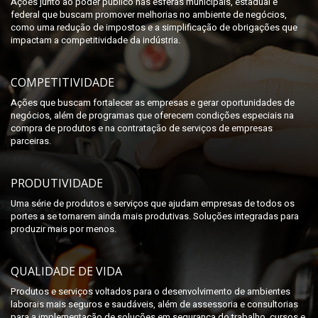
Ações junto ao poder público nas esferas municipais, estadual e
federal que buscam promover melhorias no ambiente de negócios,
como uma redução de impostos e a simplificação de obrigações que
impactam a competitividade da indústria.
COMPETITIVIDADE
Ações que buscam fortalecer as empresas e gerar oportunidades de
negócios, além de programas que oferecem condições especiais na
compra de produtos e na contratação de serviços de empresas
parceiras.
PRODUTIVIDADE
Uma série de produtos e serviços que ajudam empresas de todos os
portes a se tornarem ainda mais produtivas. Soluções integradas para
produzir mais por menos.
QUALIDADE DE VIDA
Produtos e serviços voltados para o desenvolvimento de ambientes
laborais mais seguros e saudáveis, além de assessoria e consultorias
para a implementação de soluções em segurança do trabalho, cursos e