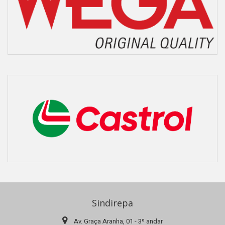
Sindirepa
Av. Graça Aranha, 01 - 3º andar