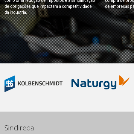
como uma redução de impostos e a simplificação
compra de prod
de obrigações que impactam a competitividade
de empresas pa
da indústria.
Sindirepa