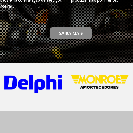
utos e na contratação de serviços
produzir mais por menos.
rceiras.
SAIBA MAIS