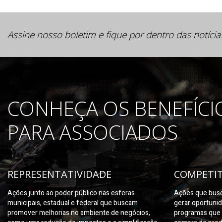
Assine nosso boletim e fique por dentro das notícia
CONHEÇA OS BENEFÍCI
PARA ASSOCIADOS
REPRESENTATIVIDADE
COMPETIT
Ações junto ao poder público nas esferas
Ações que busc
municipais, estadual e federal que buscam
gerar oportuni
promover melhorias no ambiente de negócios,
programas que 