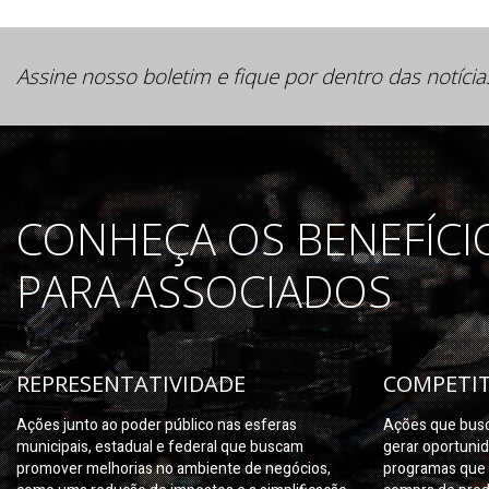
Assine nosso boletim e fique por dentro das notícia
CONHEÇA OS BENEFÍCI
PARA ASSOCIADOS
REPRESENTATIVIDADE
COMPETIT
Ações junto ao poder público nas esferas
Ações que busc
municipais, estadual e federal que buscam
gerar oportuni
promover melhorias no ambiente de negócios,
programas que 