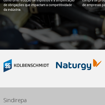
como uma redução de impostos e a simplificação
compra de prod
de obrigações que impactam a competitividade
de empresas pa
da indústria.
Sindirepa