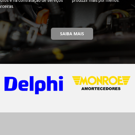
utos e na contratação de serviços
produzir mais por menos.
rceiras.
SAIBA MAIS