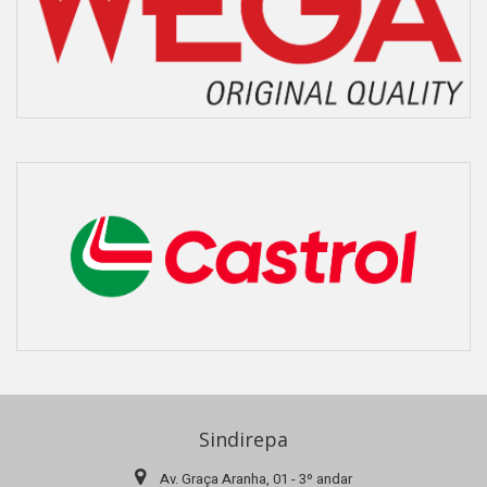
Sindirepa
Av. Graça Aranha, 01 - 3º andar