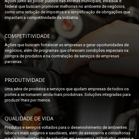
Ações junto ao poder público nas esferas municipais, estadual e
federal que buscam promover melhorias no ambiente de negócios,
como uma redução de impostos e a simplificação de obrigações que
impactam a competitividade da indústria.
COMPETITIVIDADE
Ações que buscam fortalecer as empresas e gerar oportunidades de
negócios, além de programas que oferecem condições especiais na
compra de produtos e na contratação de serviços de empresas
parceiras.
PRODUTIVIDADE
Uma série de produtos e serviços que ajudam empresas de todos os
portes a se tornarem ainda mais produtivas. Soluções integradas para
produzir mais por menos.
QUALIDADE DE VIDA
Produtos e serviços voltados para o desenvolvimento de ambientes
laborais mais seguros e saudáveis, além de assessoria e consultorias
para a implementação de soluções em segurança do trabalho, cursos e