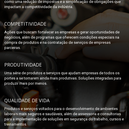
como uma redução de impostos e a simplificação de obrigações que
impactam a competitividade da indústria.
COMPETITIVIDADE
Ações que buscam fortalecer as empresas e gerar oportunidades de
negócios, além de programas que oferecem condições especiais na
compra de produtos e na contratação de serviços de empresas
parceiras.
PRODUTIVIDADE
Uma série de produtos e serviços que ajudam empresas de todos os
portes a se tornarem ainda mais produtivas. Soluções integradas para
produzir mais por menos.
QUALIDADE DE VIDA
Produtos e serviços voltados para o desenvolvimento de ambientes
laborais mais seguros e saudáveis, além de assessoria e consultorias
para a implementação de soluções em segurança do trabalho, cursos e
treinamentos.