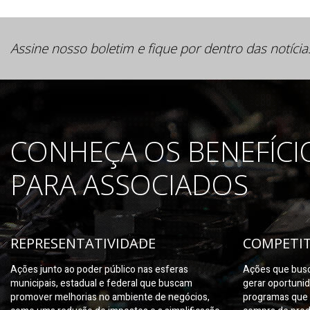
Assine nosso boletim e fique por dentro das notícia
CONHEÇA OS BENEFÍCI
PARA ASSOCIADOS
REPRESENTATIVIDADE
COMPETIT
Ações junto ao poder público nas esferas
Ações que busc
municipais, estadual e federal que buscam
gerar oportuni
promover melhorias no ambiente de negócios,
programas que 