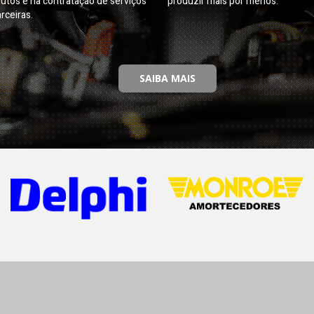
utos e na contratação de serviços
produzir mais por menos.
rceiras.
SAIBA MAIS