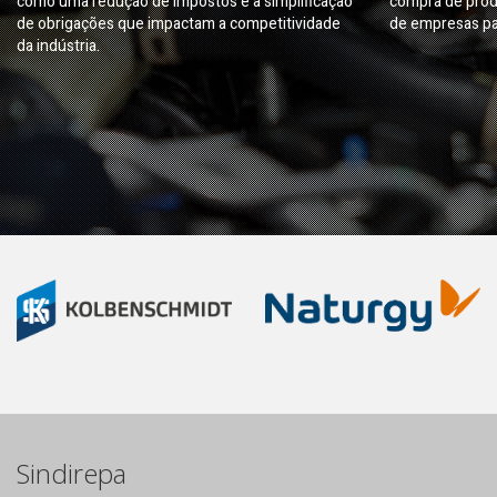
como uma redução de impostos e a simplificação
compra de prod
de obrigações que impactam a competitividade
de empresas pa
da indústria.
Sindirepa