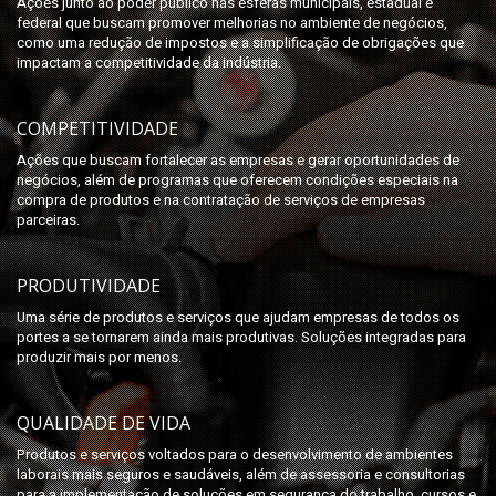
Ações junto ao poder público nas esferas municipais, estadual e
federal que buscam promover melhorias no ambiente de negócios,
como uma redução de impostos e a simplificação de obrigações que
impactam a competitividade da indústria.
COMPETITIVIDADE
Ações que buscam fortalecer as empresas e gerar oportunidades de
negócios, além de programas que oferecem condições especiais na
compra de produtos e na contratação de serviços de empresas
parceiras.
PRODUTIVIDADE
Uma série de produtos e serviços que ajudam empresas de todos os
portes a se tornarem ainda mais produtivas. Soluções integradas para
produzir mais por menos.
QUALIDADE DE VIDA
Produtos e serviços voltados para o desenvolvimento de ambientes
laborais mais seguros e saudáveis, além de assessoria e consultorias
para a implementação de soluções em segurança do trabalho, cursos e