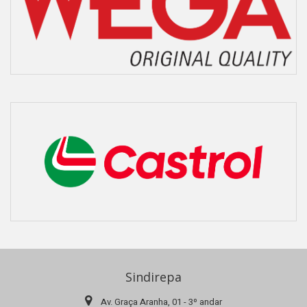
Sindirepa
Av. Graça Aranha, 01 - 3º andar