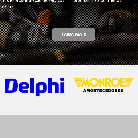
utos e na contratação de serviços
produzir mais por menos.
rceiras.
SAIBA MAIS