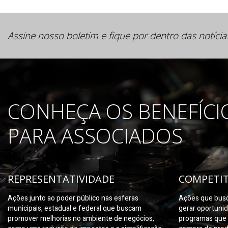
Assine nosso boletim e fique por dentro das notícia
CONHEÇA OS BENEFÍCI
PARA ASSOCIADOS
REPRESENTATIVIDADE
COMPETIT
Ações junto ao poder público nas esferas
Ações que busc
municipais, estadual e federal que buscam
gerar oportuni
promover melhorias no ambiente de negócios,
programas que 