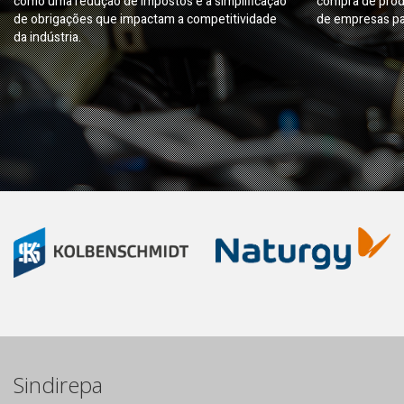
como uma redução de impostos e a simplificação
compra de prod
de obrigações que impactam a competitividade
de empresas pa
da indústria.
Sindirepa