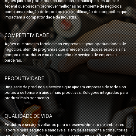
Ações junto ao poder público nas esferas municipais, estadual e
federal que buscam promover melhorias no ambiente de negócios,
como uma redução de impostos e a simplificação de obrigações que
impactam a competitividade da indústria.
COMPETITIVIDADE
Ações que buscam fortalecer as empresas e gerar oportunidades de
negócios, além de programas que oferecem condições especiais na
compra de produtos e na contratação de serviços de empresas
parceiras.
PRODUTIVIDADE
Uma série de produtos e serviços que ajudam empresas de todos os
portes a se tornarem ainda mais produtivas. Soluções integradas para
produzir mais por menos.
QUALIDADE DE VIDA
Produtos e serviços voltados para o desenvolvimento de ambientes
laborais mais seguros e saudáveis, além de assessoria e consultorias
para a implementação de soluções em segurança do trabalho, cursos e