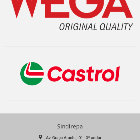
Sindirepa
Av. Graça Aranha, 01 - 3º andar