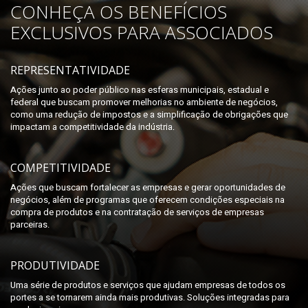
CONHEÇA OS BENEFÍCIOS
EXCLUSIVOS PARA ASSOCIADOS
REPRESENTATIVIDADE
Ações junto ao poder público nas esferas municipais, estadual e
federal que buscam promover melhorias no ambiente de negócios,
como uma redução de impostos e a simplificação de obrigações que
impactam a competitividade da indústria.
COMPETITIVIDADE
Ações que buscam fortalecer as empresas e gerar oportunidades de
negócios, além de programas que oferecem condições especiais na
compra de produtos e na contratação de serviços de empresas
parceiras.
PRODUTIVIDADE
Uma série de produtos e serviços que ajudam empresas de todos os
portes a se tornarem ainda mais produtivas. Soluções integradas para