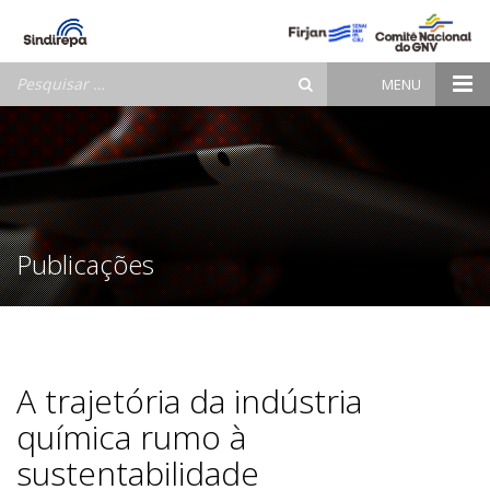
Pesquisar
MENU
por:
Publicações
A trajetória da indústria
química rumo à
sustentabilidade