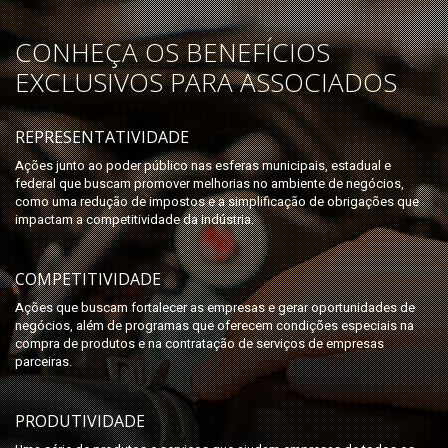
CONHEÇA OS BENEFÍCIOS
EXCLUSIVOS PARA ASSOCIADOS
REPRESENTATIVIDADE
Ações junto ao poder público nas esferas municipais, estadual e
federal que buscam promover melhorias no ambiente de negócios,
como uma redução de impostos e a simplificação de obrigações que
impactam a competitividade da indústria.
COMPETITIVIDADE
Ações que buscam fortalecer as empresas e gerar oportunidades de
negócios, além de programas que oferecem condições especiais na
compra de produtos e na contratação de serviços de empresas
parceiras.
PRODUTIVIDADE